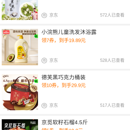
京东
572人已查看
小浣熊儿童洗发沐浴露
领7券，到手19.89元
京东
528人已查看
德芙黑巧克力桶装
领10券，到手29.9元
京东
517人已查看
京觅软籽石榴4.5斤