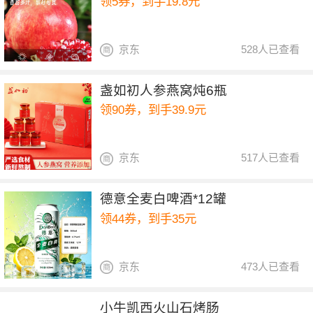
领5券，到手19.8元
京东
528人已查看
盏如初人参燕窝炖6瓶
领90券，到手39.9元
京东
517人已查看
德意全麦白啤酒*12罐
领44券，到手35元
京东
473人已查看
小牛凯西火山石烤肠