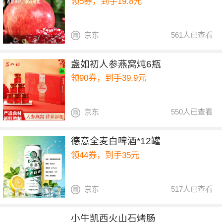
领5券，到手19.8元
京东
561人已查看
盏如初人参燕窝炖6瓶
领90券，到手39.9元
京东
550人已查看
德意全麦白啤酒*12罐
领44券，到手35元
京东
517人已查看
小牛凯西火山石烤肠