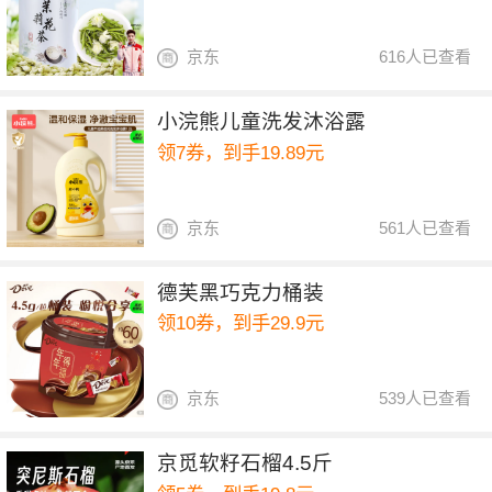
京东
616人已查看
小浣熊儿童洗发沐浴露
领7券，到手19.89元
京东
561人已查看
德芙黑巧克力桶装
领10券，到手29.9元
京东
539人已查看
京觅软籽石榴4.5斤