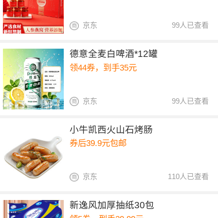
京东
99人已查看
德意全麦白啤酒*12罐
领44券，到手35元
京东
99人已查看
小牛凯西火山石烤肠
券后39.9元包邮
京东
110人已查看
新逸风加厚抽纸30包