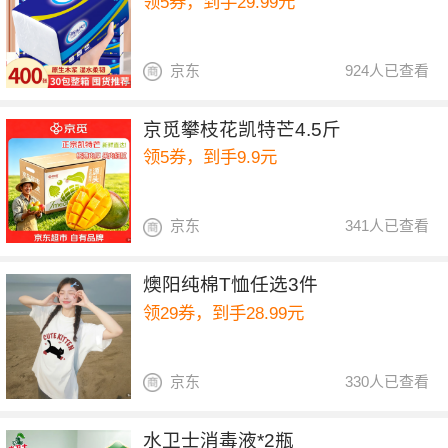
领5券，到手29.99元
京东
924人已查看
京觅攀枝花凯特芒4.5斤
领5券，到手9.9元
京东
341人已查看
燠阳纯棉T恤任选3件
领29券，到手28.99元
京东
330人已查看
水卫士消毒液*2瓶