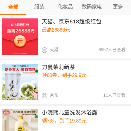
服装
化妆品
数码家电
更多
全部
天猫、京东618超级红包
最高26888元
天猫
6952人已查看
刀蔓茉莉新茶
领60券，到手29.9元
京东
11人已查看
小浣熊儿童洗发沐浴露
领7券，到手19.89元