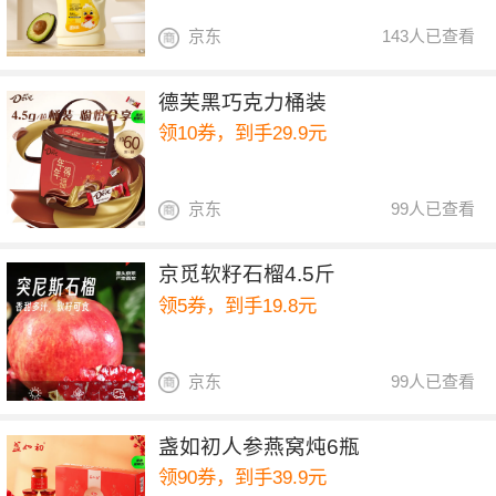
京东
143人已查看
德芙黑巧克力桶装
领10券，到手29.9元
京东
99人已查看
京觅软籽石榴4.5斤
领5券，到手19.8元
京东
99人已查看
盏如初人参燕窝炖6瓶
领90券，到手39.9元