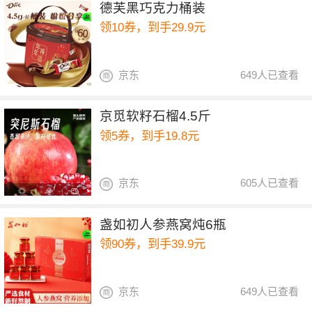
德芙黑巧克力桶装
领10券，到手29.9元
京东
649人已查看
京觅软籽石榴4.5斤
领5券，到手19.8元
京东
605人已查看
盏如初人参燕窝炖6瓶
领90券，到手39.9元
京东
649人已查看