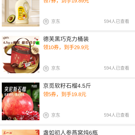
领7券，到手19.89元
京东
594人已查看
德芙黑巧克力桶装
领10券，到手29.9元
京东
594人已查看
京觅软籽石榴4.5斤
领5券，到手19.8元
京东
594人已查看
盏如初人参燕窝炖6瓶