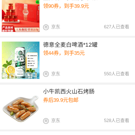
领90券，到手39.9元
京东
627人已查看
德意全麦白啤酒*12罐
领44券，到手35元
京东
550人已查看
小牛凯西火山石烤肠
券后39.9元包邮
京东
528人已查看