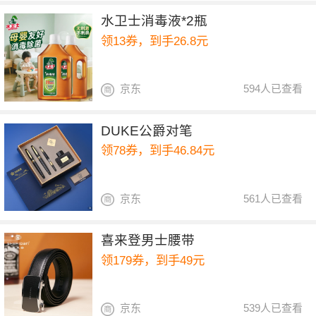
水卫士消毒液*2瓶
领13券，到手26.8元
京东
594人已查看
DUKE公爵对笔
领78券，到手46.84元
京东
561人已查看
喜来登男士腰带
领179券，到手49元
京东
539人已查看