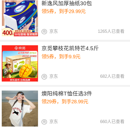
新逸风加厚抽纸30包
领5券，到手29.99元
京东
1265人已查看
京觅攀枝花凯特芒4.5斤
领5券，到手9.9元
京东
682人已查看
燠阳纯棉T恤任选3件
领29券，到手28.99元
京东
660人已查看