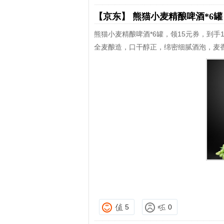
【京东】
熊猫小麦精酿啤酒*6
熊猫小麦精酿啤酒*6罐，领15元券，到手16
全麦酿造，口干醇正，绵密细腻酒泡，麦
5
0