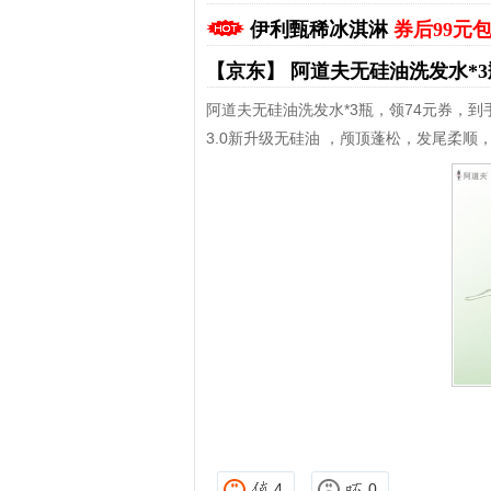
伊利甄稀冰淇淋
券后99元
【京东】
阿道夫无硅油洗发水*
阿道夫无硅油洗发水*3瓶，领74元券，到手
3.0新升级无硅油 ，颅顶蓬松，发尾柔顺
拼多多优惠券+拼多多返利
淘宝优惠券+淘宝返利
4
0