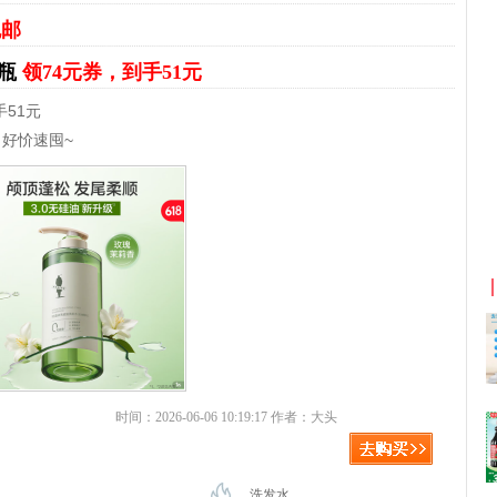
包邮
3瓶
领74元券，到手51元
51元
，好忦速囤~
京东优惠券与京东返利红包！
时间：2026-06-06 10:19:17 作者：大头
洗发水