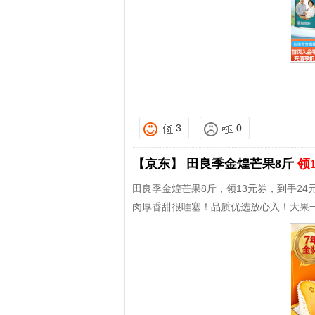
3
0
【京东】
田良季金煌芒果8斤
领
田良季金煌芒果8斤，领13元券，到手24
肉厚香甜很哇塞！品质优选放心入！大果