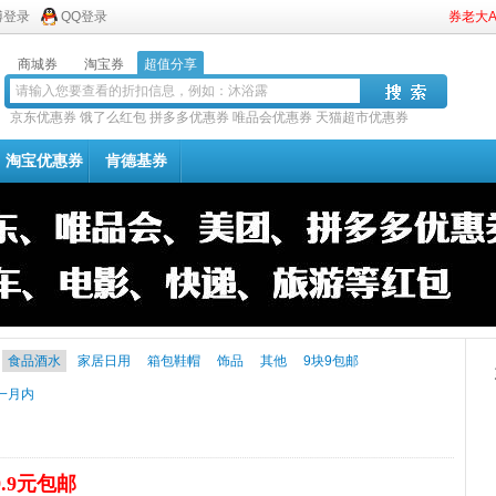
博登录
QQ登录
券老大
商城券
淘宝券
超值分享
京东优惠券
饿了么红包
拼多多优惠券
唯品会优惠券
天猫超市优惠券
淘宝优惠券
肯德基券
食品酒水
家居日用
箱包鞋帽
饰品
其他
9块9包邮
一月内
9.9元包邮