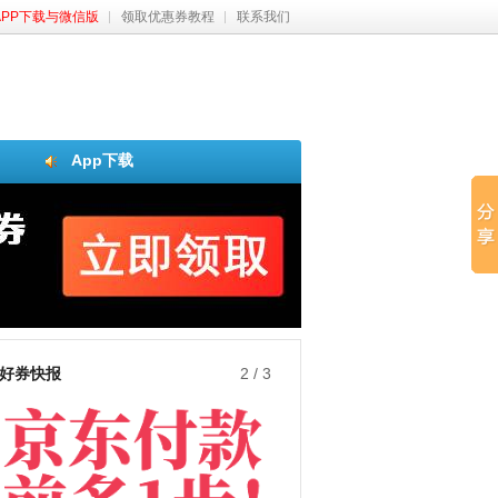
APP下载与微信版
领取优惠券教程
联系我们
App下载
好券快报
3
/
3