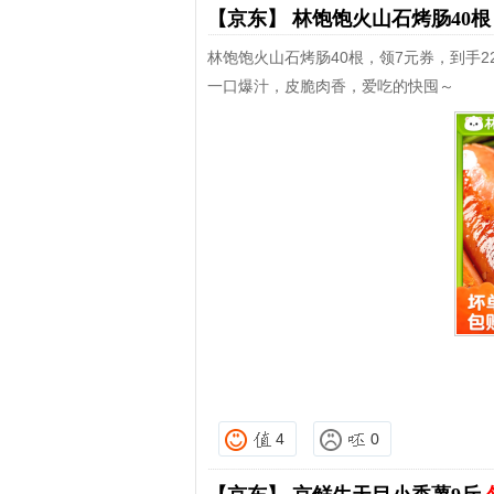
【京东】
林饱饱火山石烤肠40
林饱饱火山石烤肠40根，领7元券，到手22
一口爆汁，皮脆肉香，爱吃的快囤～
4
0