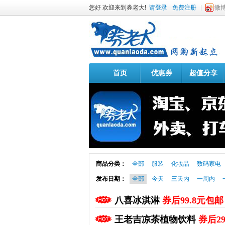
您好 欢迎来到券老大!
请登录
免费注册
微
首页
优惠券
超值分享
商品分类：
全部
服装
化妆品
数码家电
发布日期：
全部
今天
三天内
一周内
八喜冰淇淋
券后99.8元包邮
王老吉凉茶植物饮料
券后2