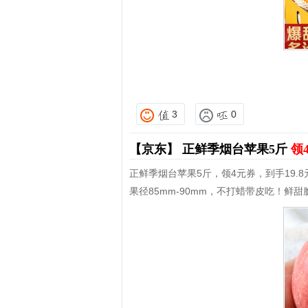
3
0
【京东】
正鲜季烟台苹果5斤
领
正鲜季烟台苹果5斤，领4元券，到手19.8
果径85mm-90mm，不打蜡带皮吃！鲜甜