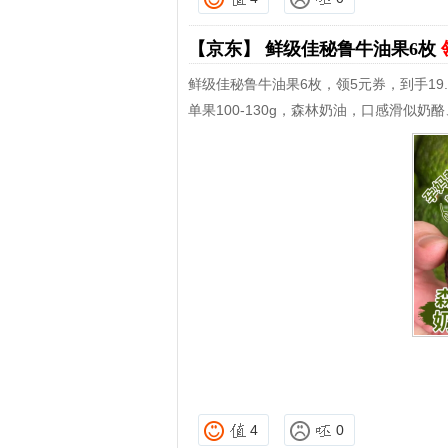
【京东】
鲜级佳秘鲁牛油果6枚
鲜级佳秘鲁牛油果6枚，领5元券，到手19.
单果100-130g，森林奶油，口感滑似奶
4
0