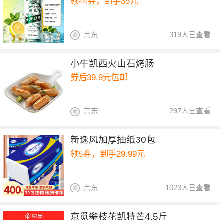
领44券，到手35元
京东
319人已查看
小牛凯西火山石烤肠
券后39.9元包邮
京东
297人已查看
新逸风加厚抽纸30包
领5券，到手29.99元
京东
1023人已查看
京觅攀枝花凯特芒4.5斤