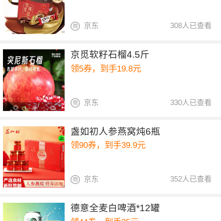
京东
308人已查看
京觅软籽石榴4.5斤
领5券，到手19.8元
京东
330人已查看
盏如初人参燕窝炖6瓶
领90券，到手39.9元
京东
352人已查看
德意全麦白啤酒*12罐