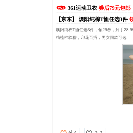
361运动卫衣
券后79元包邮
【京东】
燠阳纯棉T恤任选3件
领
燠阳纯棉T恤任选3件，领29券，到手28.9
精梳棉软糯，印花百搭，男女同款可选
拼多多优惠券+拼多多返利
淘宝优惠券+淘宝返利
4
0