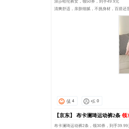
浪莎哈伦裤女，领50券，到手49.9元
清爽舒适，亲肤细腻，不挑身材，百搭还
4
0
【京东】
布卡澜琦运动裤2条
领
布卡澜琦运动裤2条，领30券，到手39.99