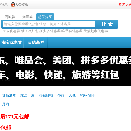
博登录
QQ登录
券老大
商城券
淘宝券
超值分享
京东优惠券
饿了么红包
拼多多优惠券
唯品会优惠券
天猫超市优惠券
淘宝优惠券
肯德基券
食品酒水
家居日用
箱包鞋帽
饰品
其他
9块9包邮
一月内
后171元包邮
元包邮