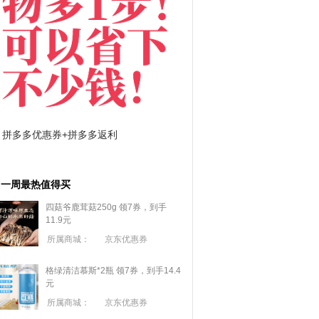
拼多多优惠券+拼多多返利
淘宝优惠券+淘宝返利
一周最热值得买
四菇爷鹿茸菇250g 领7券，到手
11.9元
所属商城：
京东优惠券
格绿清洁慕斯*2瓶 领7券，到手14.4
元
所属商城：
京东优惠券