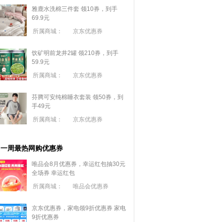
雅鹿水洗棉三件套 领10券，到手
69.9元
所属商城：
京东优惠券
饮矿明前龙井2罐 领210券，到手
59.9元
所属商城：
京东优惠券
芬腾可安纯棉睡衣套装 领50券，到
手49元
所属商城：
京东优惠券
一周最热网购优惠券
唯品会8月优惠券，幸运红包抽30元
全场券
幸运红包
所属商城：
唯品会优惠券
京东优惠券，家电领9折优惠券
家电
9折优惠券