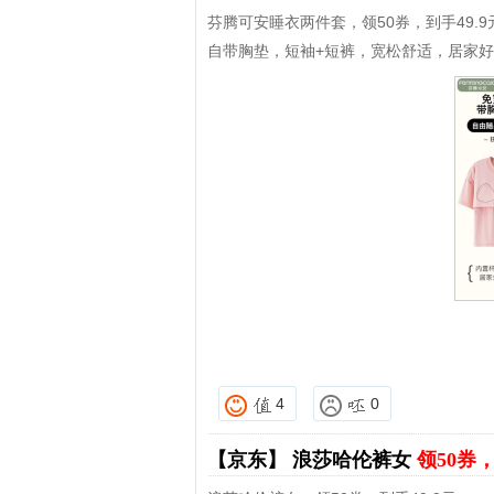
芬腾可安睡衣两件套，领50券，到手49.9
自带胸垫，短袖+短裤，宽松舒适，居家
4
0
【京东】
浪莎哈伦裤女
领50券，