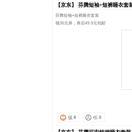
【京东】
芬腾短袖+短裤睡衣套
芬腾短袖+短裤睡衣套装
领30元券，券后49.9元包邮
8
0