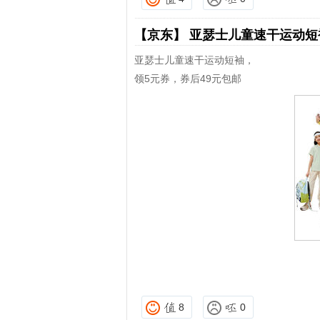
【京东】
亚瑟士儿童速干运动
亚瑟士儿童速干运动短袖，
领5元券，券后49元包邮
8
0