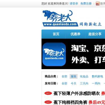
您好 欢迎来到券老大!
请登录
免费注册
微
首页
优惠券
超值分享
商品分类：
全部
服装
化妆品
数码家电
发布日期：
全部
今天
三天内
一周内
蕉下轻薄户外凉感防晒衣
券
蕉下纯棉裆四角裤
券后49