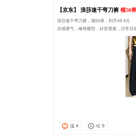
【京东】
浪莎速干弯刀裤
领50
浪莎速干弯刀裤，领50券，到手49.9元
凉感透气，修饰腿型，好穿显瘦，日常百
4
0