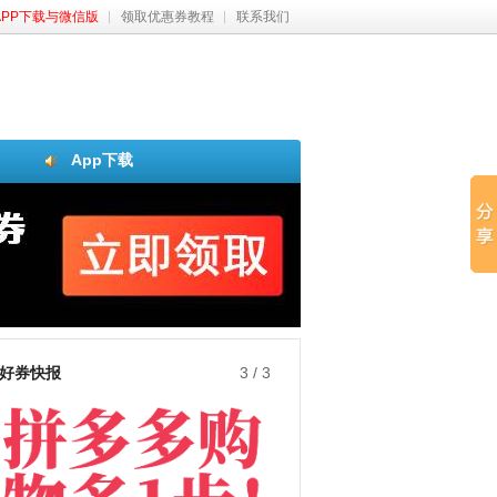
APP下载与微信版
领取优惠券教程
联系我们
App下载
好券快报
3
/
3