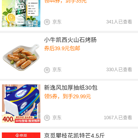
领44券，到手35元
京东
341人已查看
小牛凯西火山石烤肠
券后39.9元包邮
京东
330人已查看
新逸风加厚抽纸30包
领5券，到手29.99元
京东
1067人已查看
京觅攀枝花凯特芒4.5斤