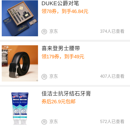
DUKE公爵对笔
领78券，到手46.84元
京东
374人已查看
喜来登男士腰带
领179券，到手49元
京东
407人已查看
佳洁士抗牙结石牙膏
券后26.9元包邮
京东
572人已查看