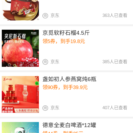
京东
363人已查看
京觅软籽石榴4.5斤
领5券，到手19.8元
京东
385人已查看
盏如初人参燕窝炖6瓶
领90券，到手39.9元
京东
407人已查看
德意全麦白啤酒*12罐