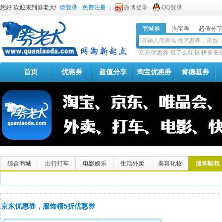
您好 欢迎来到券老大!
请登录
免费注册
微博登录
QQ登录
商城券
淘宝券
超值分
京东优惠券
饿了么红包
拼多多
首页
优惠券
超值分享
淘宝优惠券
肯德基券
综合商城
出行打车
电影娱乐
生活外卖
美容化妆
服饰鞋包
京东优惠券，服饰领5折优惠券