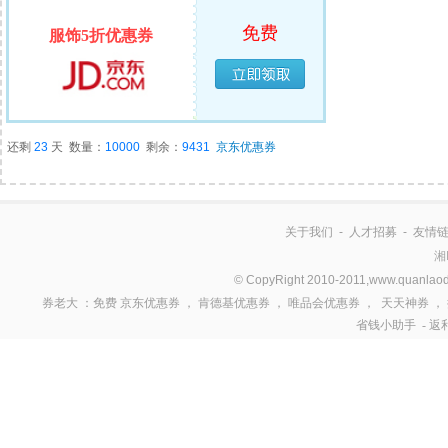
免费
服饰5折优惠券
已经领完
还剩
23
天
数量：
10000
剩余：
9431
京东优惠券
关于我们
-
人才招募
-
友情
湘
© CopyRight 2010-2011,www.quanlaod
券老大
：免费
京东优惠券
，
肯德基优惠券
，
唯品会优惠券
，
天天神券
，
省钱小助手
-
返