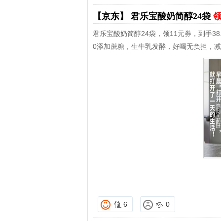
【京东】
君乐宝酸奶简醇24袋
领
君乐宝酸奶简醇24袋，领11元券，到手38
0添加蔗糖，生牛乳发酵，好喝无负担，
6
0