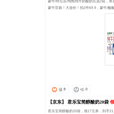
蒙牛/特仑苏/纯甄纯牛奶酸奶任选2箱，券后
蒙牛官旗！大放价！拍2件69.9，蒙牛/酸
8
0
【京东】
君乐宝简醇酸奶20袋
领
君乐宝简醇酸奶20袋，领17元券，到手2