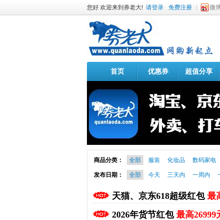
您好 欢迎来到券老大!
请登录
免费注册
微
首页
优惠券
超值分享
商品分类：
全部
服装
化妆品
数码家电
发布日期：
全部
今天
三天内
一周内
天猫、京东618超级红包
最高
2026年货节红包
最高26999