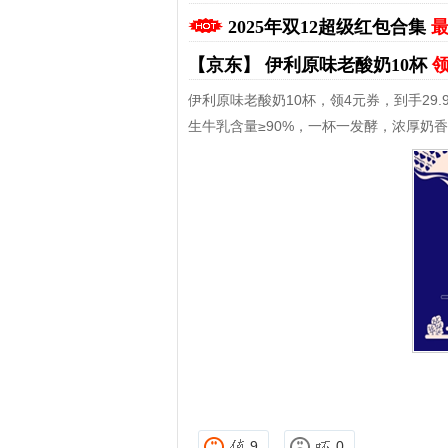
2025年双12超级红包合集
最
【京东】
伊利原味老酸奶10杯
领
伊利原味老酸奶10杯，领4元券，到手29.
生牛乳含量≥90%，一杯一发酵，浓厚奶香
拼多多优惠券+拼多多返利
淘宝优惠券+淘宝返利
9
0