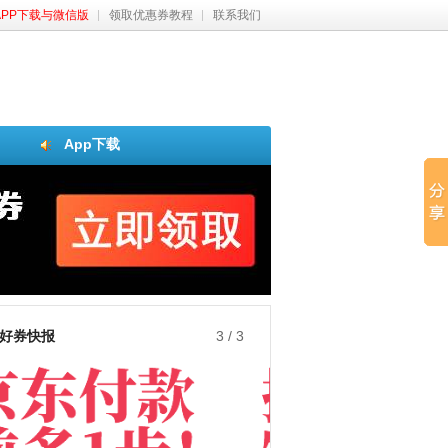
APP下载与微信版
领取优惠券教程
联系我们
App下载
好券快报
3
/
3