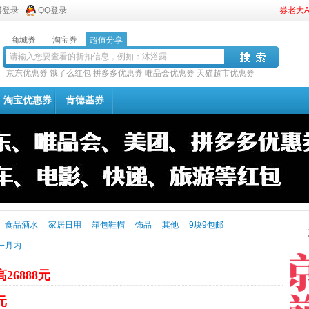
博登录
QQ登录
券老大
商城券
淘宝券
超值分享
京东优惠券
饿了么红包
拼多多优惠券
唯品会优惠券
天猫超市优惠券
淘宝优惠券
肯德基券
食品酒水
家居日用
箱包鞋帽
饰品
其他
9块9包邮
一月内
26888元
元