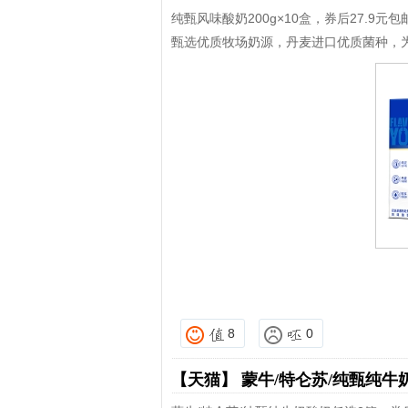
纯甄风味酸奶200g×10盒，券后27.9元包
甄选优质牧场奶源，丹麦进口优质菌种，
8
0
【天猫】
蒙牛/特仑苏/纯甄纯牛