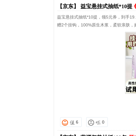
【京东】
益宝悬挂式抽纸*10提
益宝悬挂式抽纸*10提，领5元券，到手19.
赠2个挂钩，100%原生木浆，柔软亲肤，
6
0