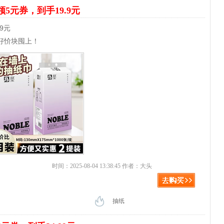
领5元券，到手19.9元
9元
好忦块囤上！
时间：2025-08-04 13:38:45 作者：大头
抽纸