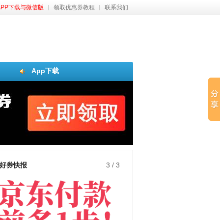
APP下载与微信版
领取优惠券教程
联系我们
App下载
好券快报
3
/
3