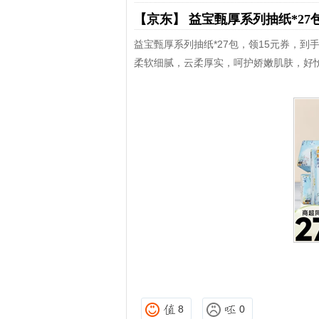
【京东】
益宝甄厚系列抽纸*27
益宝甄厚系列抽纸*27包，领15元券，到手2
柔软细腻，云柔厚实，呵护娇嫩肌肤，好
8
0