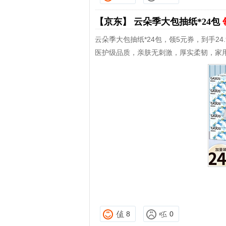
【京东】
云朵季大包抽纸*24包
云朵季大包抽纸*24包，领5元券，到手24.
医护级品质，亲肤无刺激，厚实柔韧，家
8
0