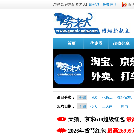
您好 欢迎来到券老大!
请登录
免费注册
微
首页
优惠券
超值分享
商品分类：
全部
服装
化妆品
数码家电
发布日期：
全部
今天
三天内
一周内
天猫、京东618超级红包
最高
2026年货节红包
最高26999