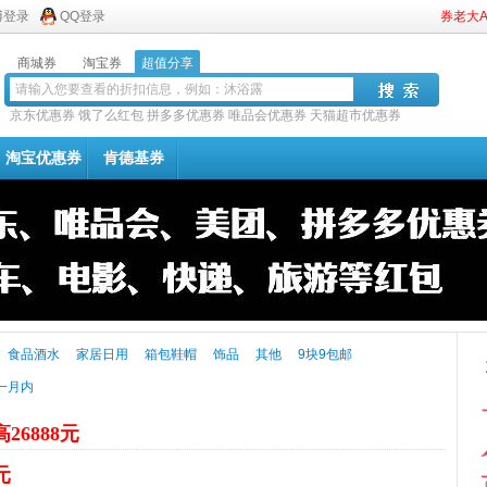
博登录
QQ登录
券老大
商城券
淘宝券
超值分享
京东优惠券
饿了么红包
拼多多优惠券
唯品会优惠券
天猫超市优惠券
淘宝优惠券
肯德基券
食品酒水
家居日用
箱包鞋帽
饰品
其他
9块9包邮
一月内
26888元
元