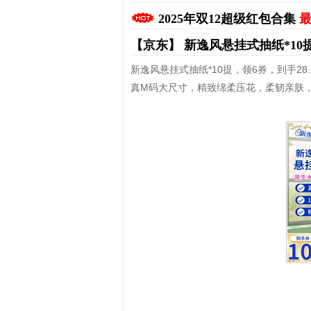
2025年双12超级红包合集
最
【京东】
新逸风悬挂式抽纸*10
新逸风悬挂式抽纸*10提，领6券，到手28.
真M码大尺寸，精致绵柔压花，柔韧亲肤
拼多多优惠券+拼多多返利
淘宝优惠券+淘宝返利