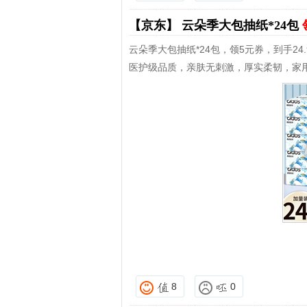
【京东】
云朵季大包抽纸*24包
云朵季大包抽纸*24包，领5元券，到手24.
医护级品质，亲肤无刺激，厚实柔韧，家
8
0