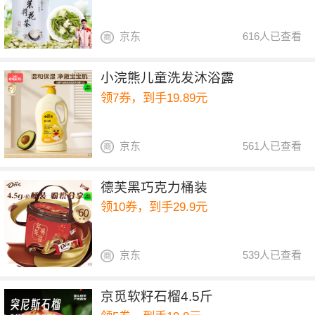
京东
616人已查看
小浣熊儿童洗发沐浴露
领7券，到手19.89元
京东
561人已查看
德芙黑巧克力桶装
领10券，到手29.9元
京东
539人已查看
京觅软籽石榴4.5斤