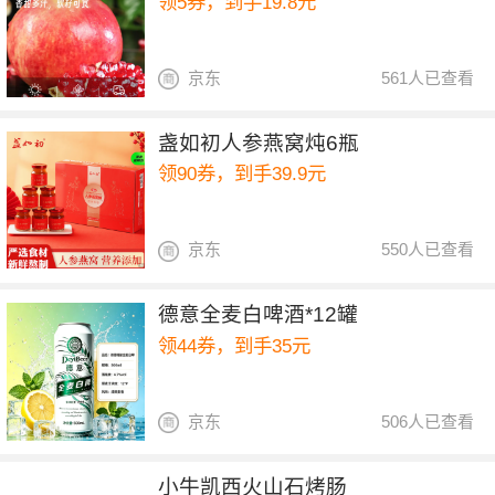
领5券，到手19.8元
京东
561人已查看
盏如初人参燕窝炖6瓶
领90券，到手39.9元
京东
550人已查看
德意全麦白啤酒*12罐
领44券，到手35元
京东
506人已查看
小牛凯西火山石烤肠