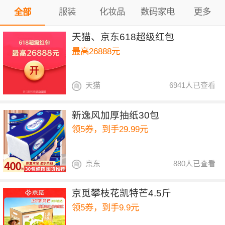
服装
化妆品
数码家电
更多
全部
天猫、京东618超级红包
最高26888元
天猫
6941人已查看
新逸风加厚抽纸30包
领5券，到手29.99元
京东
880人已查看
京觅攀枝花凯特芒4.5斤
领5券，到手9.9元