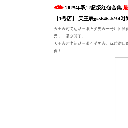
2025年双12超级红包合集
最
【1号店】
天王表gs5646sb/
天王表时尚运动三眼石英男表一号店团购价3
元，非常划算了。
天王表时尚运动三眼石英男表。优质进口
保！
拼多多优惠券+拼多多返利
淘宝优惠券+淘宝返利