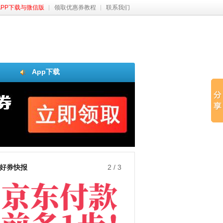
APP下载与微信版
领取优惠券教程
联系我们
App下载
好券快报
3
/
3