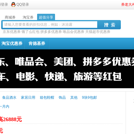
博登录
QQ登录
券老大
商城券
淘宝券
超值分享
京东优惠券
饿了么红包
拼多多优惠券
唯品会优惠券
天猫超市优惠券
淘宝优惠券
肯德基券
食品酒水
家居日用
箱包鞋帽
饰品
其他
9块9包邮
一月内
26888元
元