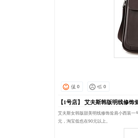
0
0
【1号店】
艾夫斯韩版明线修饰耸肩
艾夫斯女韩版甜美明线修饰耸肩小西装一号
元，淘宝低也在90元以上。