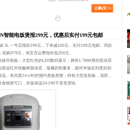
时间：2012-04-03 09:44:50
N10SN智能电饭煲报299元，优惠后实付199元包邮
 电饭锅 3L 一号店报价299元，下单减100元，实付199元包邮。同款
元，缤购379元，淘宝含运费报价低250元。
操作面板；大型红色的LED数码显示；拥有1.7MM厚的双涂层
表面远红外线氟树脂涂层，蕴藏的热量多，能对米饭起到更好的
保温，有内置14小时的预约煮饭煮粥；特有大型发热板，顶部，
饪食物更可口，米饭保温24小时不变质变味。