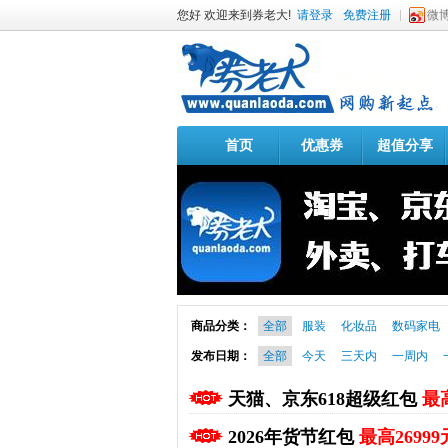
您好 欢迎来到券老大!
请登录
免费注册
微
首页
优惠券
超值分享
商品分类：
全部
服装
化妆品
数码家电
发布日期：
全部
今天
三天内
一周内
天猫、京东618超级红包
最高
2026年货节红包
最高26999