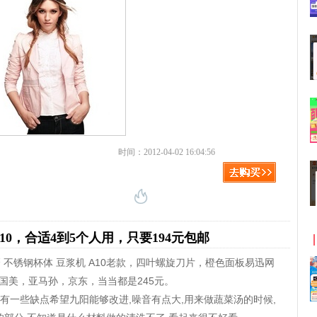
时间：2012-04-02 16:04:56
2B-A10，合适4到5个人用，只要194元包邮
人 无网研磨 不锈钢杯体 豆浆机 A10老款，四叶螺旋刀片，橙色面板易迅网
款国美，亚马孙，京东，当当都是245元。
有一些缺点希望九阳能够改进,噪音有点大,用来做蔬菜汤的时候,