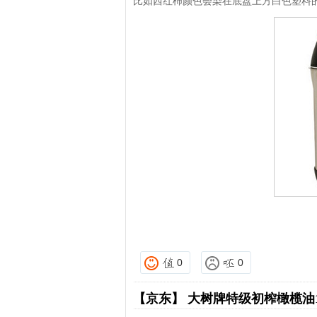
比如西红柿颜色会染在底盘上方白色塑料的
0
0
【京东】
大树牌特级初榨橄榄油10