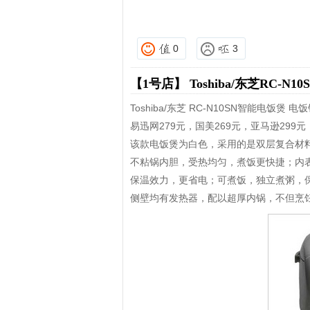
0
3
【1号店】
Toshiba/东芝RC-
Toshiba/东芝 RC-N10SN智能电饭煲
易迅网279元，国美269元，亚马逊299
该款电饭煲为白色，采用的是双层复合材料
不粘锅内胆，受热均匀，煮饭更快捷；内
保温效力，更省电；可煮饭，独立煮粥，
侧壁均有发热器，配以超厚内锅，不但烹