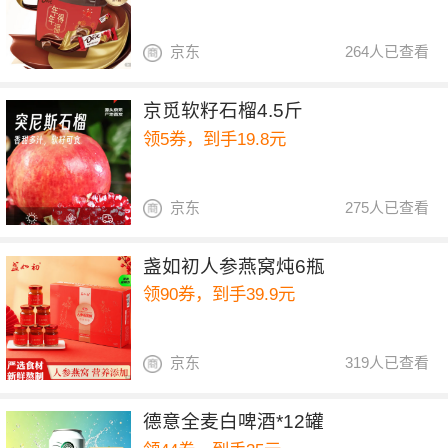
京东
264人已查看
京觅软籽石榴4.5斤
领5券，到手19.8元
京东
275人已查看
盏如初人参燕窝炖6瓶
领90券，到手39.9元
京东
319人已查看
德意全麦白啤酒*12罐