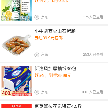
领44券，到手35元
京东
275人已查看
小牛凯西火山石烤肠
券后39.9元包邮
京东
253人已查看
新逸风加厚抽纸30包
领5券，到手29.99元
京东
1001人已查看
京觅攀枝花凯特芒4.5斤