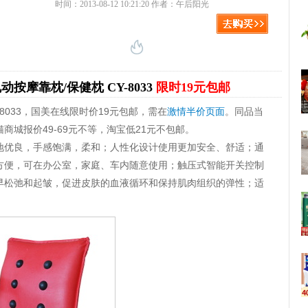
时间：2013-08-12 10:21:20 作者：午后阳光
按摩靠枕/保健枕 CY-8033
限时19元包邮
-8033，国美在线限时价19元包邮，需在
激情半价页面
。同品当
猫商城报价49-69元不等，淘宝低21元不包邮。
地优良，手感饱满，柔和；人性化设计使用更加安全、舒适；通
方便，可在办公室，家庭、车内随意使用；触压式智能开关控制
早松弛和起皱，促进皮肤的血液循环和保持肌肉组织的弹性；适
。