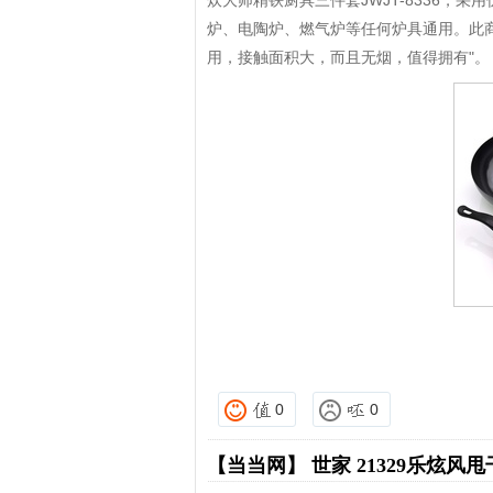
炊大师精铁厨具三件套JWJT-8336，
炉、电陶炉、燃气炉等任何炉具通用。此
用，接触面积大，而且无烟，值得拥有"。
0
0
【当当网】
世家 21329乐炫风