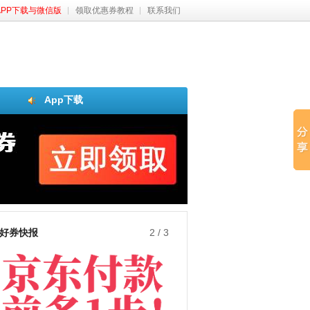
APP下载与微信版
领取优惠券教程
联系我们
App下载
好券快报
3
/
3