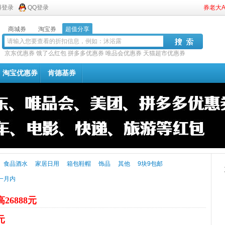
博登录
QQ登录
券老大
商城券
淘宝券
超值分享
京东优惠券
饿了么红包
拼多多优惠券
唯品会优惠券
天猫超市优惠券
淘宝优惠券
肯德基券
食品酒水
家居日用
箱包鞋帽
饰品
其他
9块9包邮
一月内
26888元
元