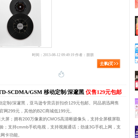
时间：2013-08-12 09:49:19 作者：朋朋
 TD-SCDMA/GSM 移动定制/深邃黑
仅售129元包邮
GSM 移动定制/深邃黑，亚马逊专营店折扣价129元包邮。同品易迅网售
官网299元，其他的B2C商城低199元。
显大屏；拥有200万像素的CMOS高清晰摄像头，支持全屏横屏取
验；支持cmmb手机电视，支持视频通话；劲速3G手机上网，支
上网卡功能。