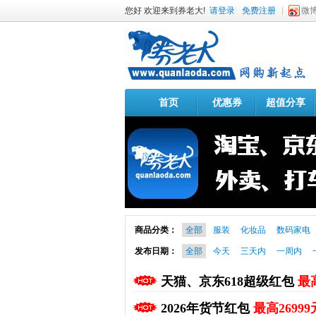
您好 欢迎来到券老大!
请登录
免费注册
微
首页
优惠券
超值分享
商品分类：
全部
服装
化妆品
数码家电
发布日期：
全部
今天
三天内
一周内
天猫、京东618超级红包
最高
2026年货节红包
最高26999