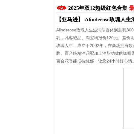
2025年双12超级红包合集
最
【亚马逊】
Alinderose玫瑰
Alinderose玫瑰人生滋润型香体润肤乳3
乳，凡客诚品、淘宝均报价120元。差价
玫瑰人生，成立于2002年，在商场拥有
牌。百合纯精油调配加上消脂功效的咖啡
拼多多优惠券+拼多多返利
淘宝优惠券+淘宝返利
百合花香能抵抗忧郁，让您24小时好心