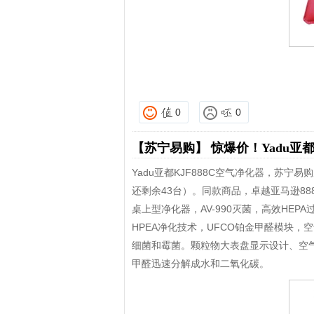
0
0
【苏宁易购】
惊爆价！Yadu亚都
Yadu亚都KJF888C空气净化器，苏宁
还剩余43台）。同款商品，卓越亚马逊888
桌上型净化器，AV-990灭菌，高效HEP
HPEA净化技术，UFCO铂金甲醛模块
细菌和霉菌。颗粒物大表盘显示设计、空
甲醛迅速分解成水和二氧化碳。