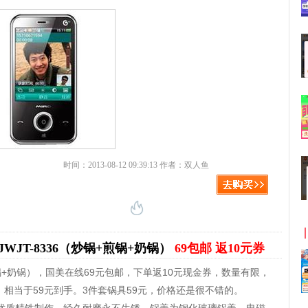
时间：2013-08-12 09:39:13 作者：双人鱼
WJT-8336（炒锅+煎锅+奶锅）
69包邮 返10元券
煎锅+奶锅），国美在线69元包邮，下单返10元现金券，数量有限，
相当于59元到手。3件套锅具59元，价格还是很不错的。