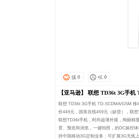
0
0
【亚马逊】
联想 TD36t 3G手机
联想 TD36t 3G手机 TD-SCDMA/
价449元，国美在线459元（缺货），联想
联想TD36t手机，时尚超薄外观，绚丽精
景、预览和浏览，一键拍照，的DC操控体
持中国移动3G定制业务；可扩展3G无线