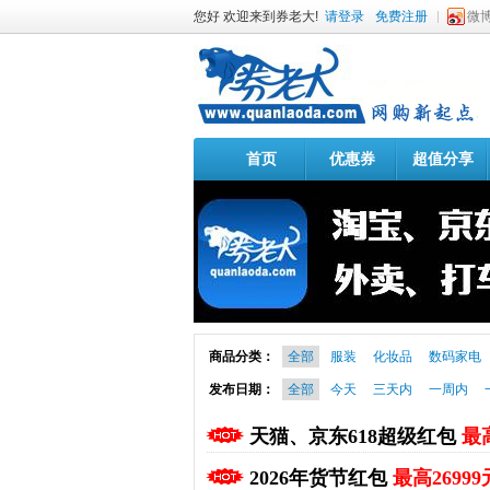
您好 欢迎来到券老大!
请登录
免费注册
微
首页
优惠券
超值分享
商品分类：
全部
服装
化妆品
数码家电
发布日期：
全部
今天
三天内
一周内
天猫、京东618超级红包
最高
2026年货节红包
最高26999