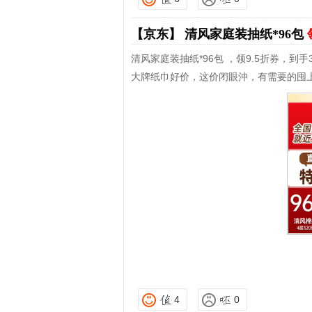
【京东】
清风家庭装抽纸*96包
清风家庭装抽纸*96包 ，领9.5折券，到手3
大牌纸巾好价，这价闭眼沖，有需要的囤
4
0