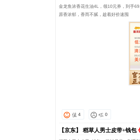
金龙鱼浓香花生油4L，领10元券，到手69
原香浓郁，香而不腻，趁着好价速囤
4
0
【京东】
稻草人男士皮带+钱包