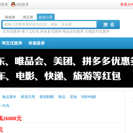
博登录
QQ登录
券老大
商城券
淘宝券
超值分享
京东优惠券
饿了么红包
拼多多优惠券
唯品会优惠券
天猫超市优惠券
淘宝优惠券
肯德基券
食品酒水
家居日用
箱包鞋帽
饰品
其他
9块9包邮
一月内
26888元
元