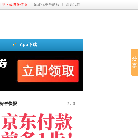
APP下载与微信版
领取优惠券教程
联系我们
App下载
好券快报
3
/
3