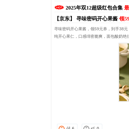
2025年双12超级红包合集
最
【京东】
寻味密码开心果酱
领5
寻味密码开心果酱，领59元券，到手38元
纯开心果仁，口感绵密脆爽，面包酸奶绝
拼多多优惠券+拼多多返利
淘宝优惠券+淘宝返利
6
0