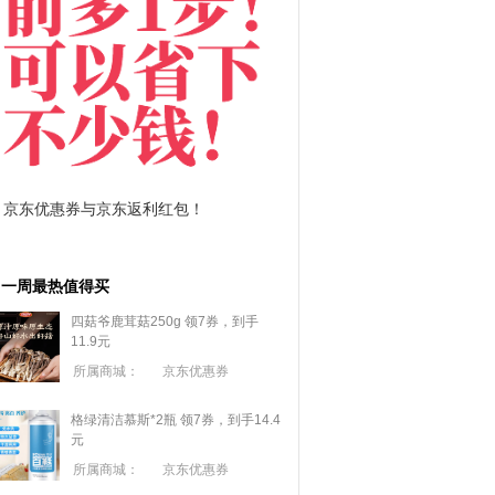
拼多多优惠券+拼多多返利
淘宝优惠券+淘宝返利
一周最热值得买
四菇爷鹿茸菇250g 领7券，到手
11.9元
所属商城：
京东优惠券
格绿清洁慕斯*2瓶 领7券，到手14.4
元
所属商城：
京东优惠券