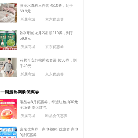
雅鹿水洗棉三件套 领10券，到手
69.9元
所属商城：
京东优惠券
饮矿明前龙井2罐 领210券，到手
59.9元
所属商城：
京东优惠券
芬腾可安纯棉睡衣套装 领50券，到
手49元
所属商城：
京东优惠券
一周最热网购优惠券
唯品会8月优惠券，幸运红包抽30元
全场券
幸运红包
所属商城：
唯品会优惠券
京东优惠券，家电领9折优惠券
家电
9折优惠券