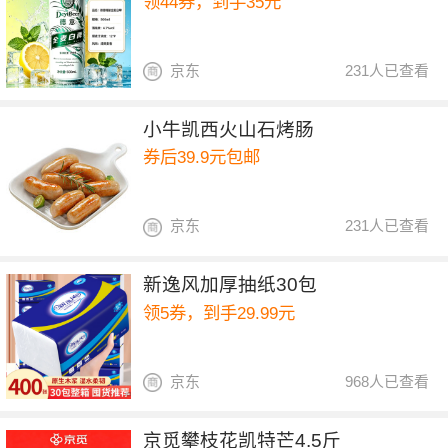
领44券，到手35元
京东
231人已查看
小牛凯西火山石烤肠
券后39.9元包邮
京东
231人已查看
新逸风加厚抽纸30包
领5券，到手29.99元
京东
968人已查看
京觅攀枝花凯特芒4.5斤