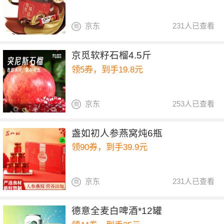
京东
231人已查看
京觅软籽石榴4.5斤
领5券，到手19.8元
京东
253人已查看
盏如初人参燕窝炖6瓶
领90券，到手39.9元
京东
231人已查看
德意全麦白啤酒*12罐