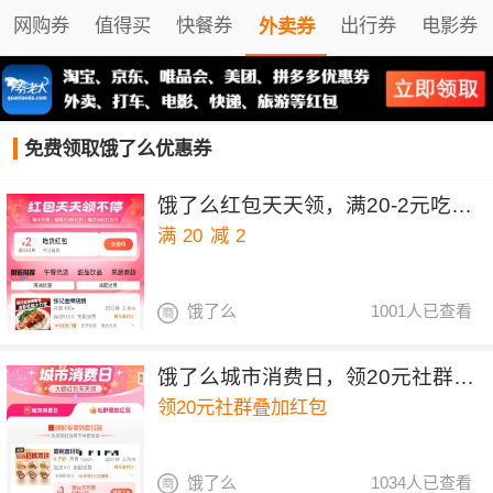
网购券
值得买
快餐券
出行券
电影券
外卖券
免费领取饿了么优惠券
饿了么红包天天领，满20-2元吃货红包
满
20
减
2
饿了么
1001人已查看
饿了么城市消费日，领20元社群叠加红包
领20元社群叠加红包
饿了么
1034人已查看