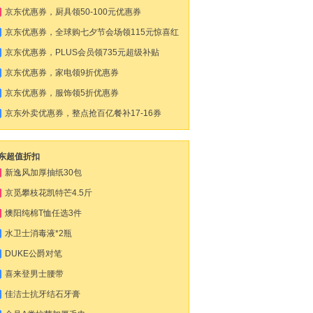
京东优惠券，厨具领50-100元优惠券
京东优惠券，全球购七夕节会场领115元惊喜红
包
京东优惠券，PLUS会员领735元超级补贴
京东优惠券，家电领9折优惠券
京东优惠券，服饰领5折优惠券
京东外卖优惠券，整点抢百亿餐补17-16券
东超值折扣
新逸风加厚抽纸30包
京觅攀枝花凯特芒4.5斤
燠阳纯棉T恤任选3件
水卫士消毒液*2瓶
DUKE公爵对笔
喜来登男士腰带
佳洁士抗牙结石牙膏