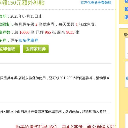
领150元额外补贴
京东优惠券免费领取
效期：
2025年07月15日止
取限制：
每月最多领
2
张优惠券，每天限领
1
张优惠券。
惠券数：
总
10000
张 已领
965
张 剩余
9035
张
综
多券：
更多
京东优惠券
立即领取
去商家用券
与限品类东券/店铺东券叠加使用，还可领201-200,5折优惠券等，活动限今
，分别输入下面的注册并登陆京东商城网站，选购商品，结算时输入券码，