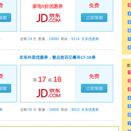
费
免费
家电9折优惠券
领完
已经领完
券
还剩
24
天
数量：
10000
剩余：
9114
京东优惠券
京东外卖优惠券，整点抢百亿餐补17-16券
京
费
免费
17
16
满
减
领完
已经领完
券
还剩
55
天
数量：
10000
剩余：
9023
京东优惠券