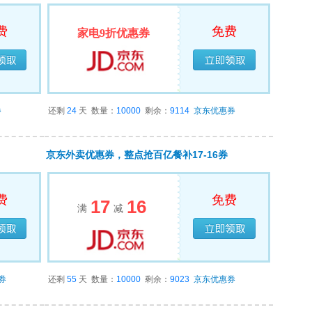
费
免费
家电9折优惠券
领完
已经领完
券
还剩
24
天
数量：
10000
剩余：
9114
京东优惠券
京东外卖优惠券，整点抢百亿餐补17-16券
费
免费
17
16
满
减
领完
已经领完
券
还剩
55
天
数量：
10000
剩余：
9023
京东优惠券