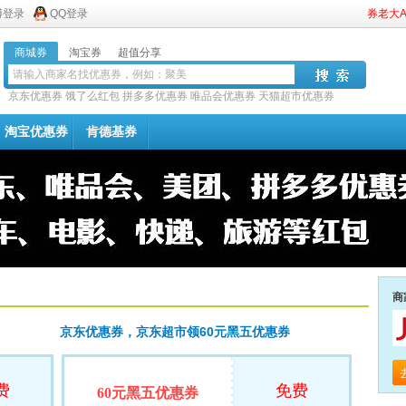
博登录
QQ登录
券老大
商城券
淘宝券
超值分享
京东优惠券
饿了么红包
拼多多优惠券
唯品会优惠券
天猫超市优惠券
淘宝优惠券
肯德基券
商
京东优惠券，京东超市领60元黑五优惠券
费
免费
60元黑五优惠券