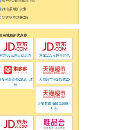
金号A类抗菌加厚毛巾
好迪柔顺护发素
饮矿明前龙井2罐
合商城最新优惠券
京东
60元黑五优惠券
京东
115元惊喜红包
拼多多
最高领28.8元红
天猫超市满
249
减
25
包
天猫超市
抽最高666元
红包