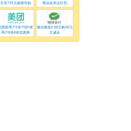
京东
735元超级补贴
唯品会
幸运红包
美团
新用户2张75折/老
微信
最低0.99元购36元
用户6张8折优惠券
立减金