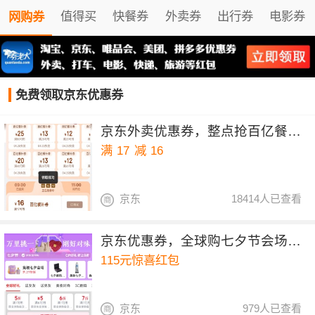
值得买
快餐券
外卖券
出行券
电影券
网购券
免费领取京东优惠券
京东外卖优惠券，整点抢百亿餐补17-16券
满
17
减
16
京东
18414人已查看
京东优惠券，全球购七夕节会场领115元惊喜红包
115元惊喜红包
京东
979人已查看