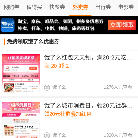
网购券
值得买
快餐券
出行券
电影券
外卖券
免费领取饿了么优惠券
饿了么红包天天领，满20-2元吃货红包
满
20
减
2
饿了么
1276人已查看
饿了么城市消费日，领20元社群叠加红包
领20元社群叠加红包
饿了么
1320人已查看