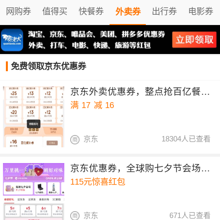
网购券
值得买
快餐券
出行券
电影券
外卖券
免费领取京东优惠券
京东外卖优惠券，整点抢百亿餐补17-16券
满
17
减
16
京东
18304人已查看
京东优惠券，全球购七夕节会场领115元惊喜红包
115元惊喜红包
京东
671人已查看