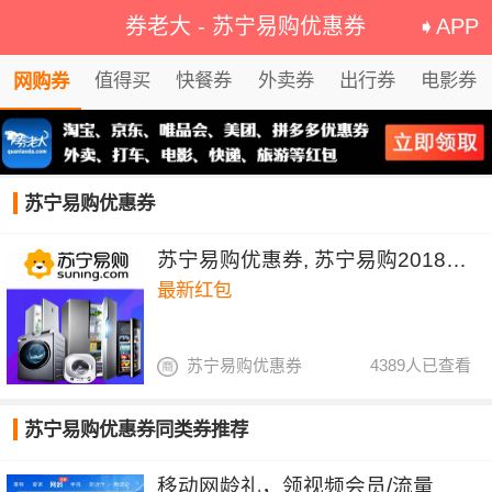
券老大
-
苏宁易购优惠券
➧APP
值得买
快餐券
外卖券
出行券
电影券
网购券
苏宁易购优惠券
苏宁易购优惠券, 苏宁易购2018年红包
最新红包
苏宁易购优惠券
4389人已查看
苏宁易购优惠券同类券推荐
移动网龄礼，领视频会员/流量