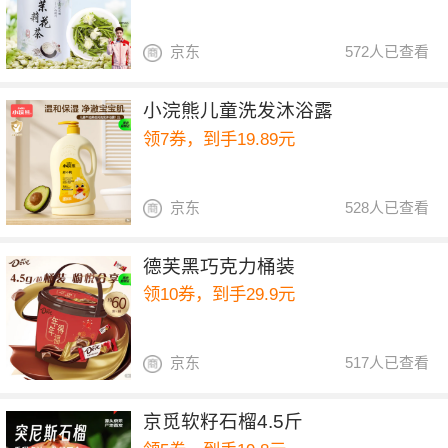
京东
572人已查看
小浣熊儿童洗发沐浴露
领7券，到手19.89元
京东
528人已查看
德芙黑巧克力桶装
领10券，到手29.9元
京东
517人已查看
京觅软籽石榴4.5斤