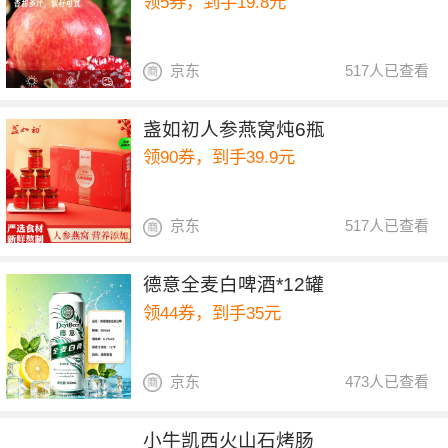
领5券，到手19.8元
京东
517人已查看
盏如初人参燕窝炖6瓶
领90券，到手39.9元
京东
517人已查看
德意全麦白啤酒*12罐
领44券，到手35元
京东
473人已查看
小牛凯西火山石烤肠