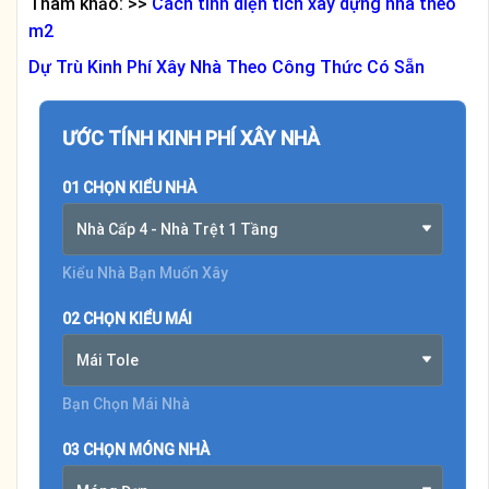
Tham khảo: >>
Cách tính diện tích xây dựng nhà theo
m2
Dự Trù Kinh Phí Xây Nhà Theo Công Thức Có Sẵn
ƯỚC TÍNH KINH PHÍ XÂY NHÀ
01 CHỌN KIỂU NHÀ
Nhà Cấp 4 - Nhà Trệt 1 Tầng
Kiểu Nhà Bạn Muốn Xây
02 CHỌN KIỂU MÁI
Mái Tole
Bạn Chọn Mái Nhà
03 CHỌN MÓNG NHÀ