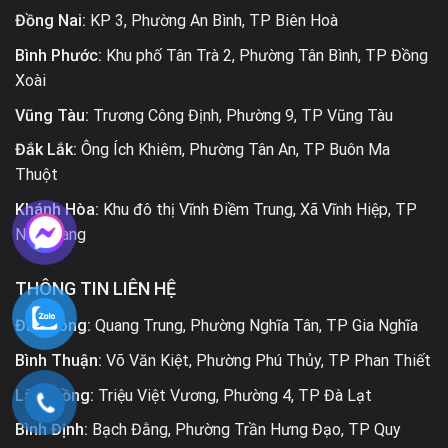
Đồng Nai:
KP 3, Phường An Bình, TP Biên Hoà
Bình Phước:
Khu phố Tân Trà 2, Phường Tân Bình, TP Đồng
Xoài
Vũng Tàu:
Trương Công Định, Phường 9, TP Vũng Tàu
Đắk Lắk:
Ông Ích Khiêm, Phường Tân An, TP Buôn Ma
Thuột
Khánh Hòa:
Khu đô thị Vĩnh Điềm Trung, Xã Vĩnh Hiệp, TP
Nha Trang
THÔNG TIN LIÊN HỆ
Đắk Nông:
Quang Trung, Phường Nghĩa Tân, TP Gia Nghĩa
Bình Thuận:
Võ Văn Kiệt, Phường Phú Thủy, TP Phan Thiết
Lâm Đồng:
Triệu Việt Vương, Phường 4, TP Đà Lạt
Bình Định:
Bạch Đằng, Phường Trần Hưng Đạo, TP Quy