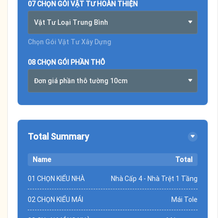
07 CHỌN GÓI VẬT TƯ HOÀN THIỆN
Vật Tư Loại Trung Bình
Chọn Gói Vật Tư Xây Dựng
08 CHỌN GÓI PHẦN THÔ
Đơn giá phần thô tường 10cm
Total Summary
Name
Total
01 CHỌN KIỂU NHÀ
Nhà Cấp 4 - Nhà Trệt 1 Tầng
02 CHỌN KIỂU MÁI
Mái Tole