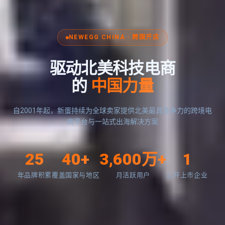
NEWEGG CHINA · 跨国开店
驱动北美科技电商
的
中国力量
自2001年起，新蛋持续为全球卖家提供北美最具竞争力的跨境电
商平台与一站式出海解决方案
25
40+
3,600万+
1
年品牌积累
覆盖国家与地区
月活跃用户
公开上市企业