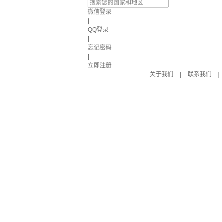
微信登录
|
QQ登录
|
忘记密码
|
立即注册
关于我们
|
联系我们
|