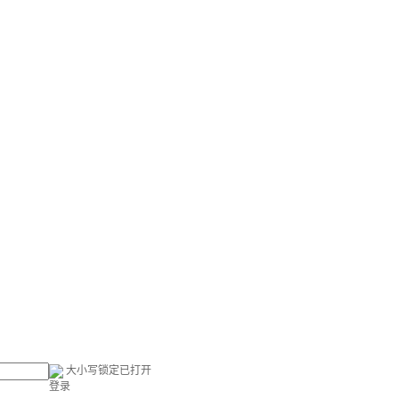
大小写锁定已打开
登录