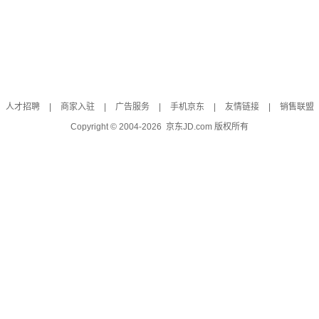
人才招聘
|
商家入驻
|
广告服务
|
手机京东
|
友情链接
|
销售联盟
Copyright © 2004-
2026
京东JD.com 版权所有